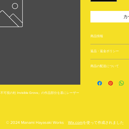
カ
商品情報
商品の詳細を入力し
返品・返金ポリシー
明に加え、商品の特
しましょう。
返品・返金について
商品の配送について
商品に欠陥が
応じかねます
ご注文いただいた商品
商品の乱丁・
発送いたします。
いましたら、
冊子や小物は原則と
ご連絡くださ
視の杜 Invisible Grove』の作品部分を基にレーザー
パック等）でお届け
金をいたしま
複数の商品をご注文
送料は不良品
配送方法の指定やお
す。お客様の
すので、ご了承下さ
ジ違い、注文
© 2024 Manami Hayasaki Works
Wix.com
ん。
を使って作成されました
返品期限