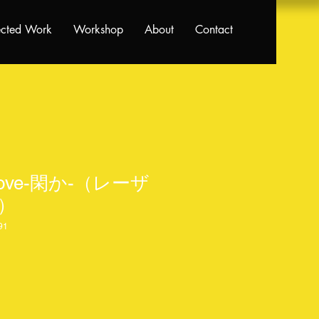
ected Work
Workshop
About
Contact
e Grove-閑か-（レーザ
）
91