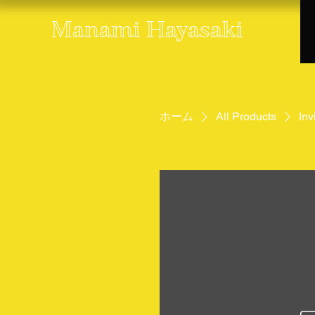
Manami Hayasaki
ホーム
All Products
In