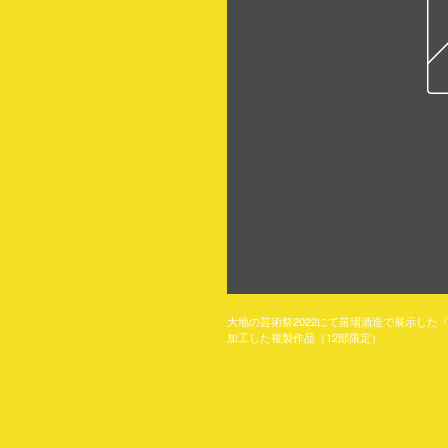
大地の芸術祭2022にて苗場酒造で展示した『不可
加工した複製作品（12部限定）