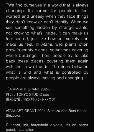
TWe find ourselves in a world that is always
changing. It’s normal for people to feel
worried and uneasy when they face things
they don’t know or can’t identify. When we
see something hidden by strange plants,
not knowing what’s inside, it can make us
feel scared, just like how our society can
make us feel. In Atami, wild plants often
grow in empty places, sometimes covering
whole buildings. Then, people try to take
back these places, covering them again
with their own hands. The lines between
what is wild and what is controlled by
people are always moving and changing.
「ATAMI ART GRANT 2024」
協力：TOKYO STUDIO cas
展示会場：清水町レントハウス
ATAMI ART GRANT 2024, Shimizu-cho Rent House,
Shizuoka
​Cut-card, ink, household objects, ink on paper,
panel, installation