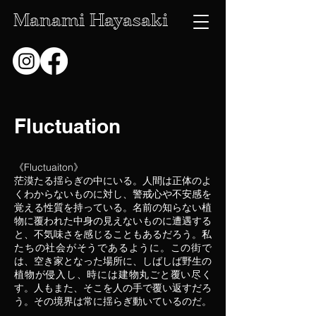
Manami Hayasaki
Fluctuation
《Fluctuaiton
》
茫漠たる揺らぎの中にいる。人間は正体のよ
くわからないものに対し、警戒心や不安感を
覚える性質を持っている。名前の知らない植
物に覆われた中身の見えないものに遭遇する
と、不気味さを感じることもあるだろう。私
たちの社会がそうであるように。この街で
は、空き家となった場所に、しばしば野生の
植物が侵入し、時には建物丸ごと覆い尽く
す。人もまた、そこを人の手で覆い返すだろ
う。その境界は常に揺らぎ動いているのだ。